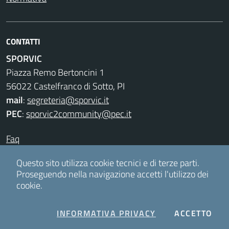
CONTATTI
SPORVIC
Piazza Remo Bertoncini 1
56022 Castelfranco di Sotto, PI
mail
:
segreteria@sporvic.it
PEC
:
sporvic2community@pec.it
Faq
Privacy & Cookies
Questo sito utilizza cookie tecnici e di terze parti.
Proseguendo nella navigazione accetti l'utilizzo dei
cookie.
Accesso redattori
COOKIES
I C
INFORMATIVA PRIVACY
ACCETTO